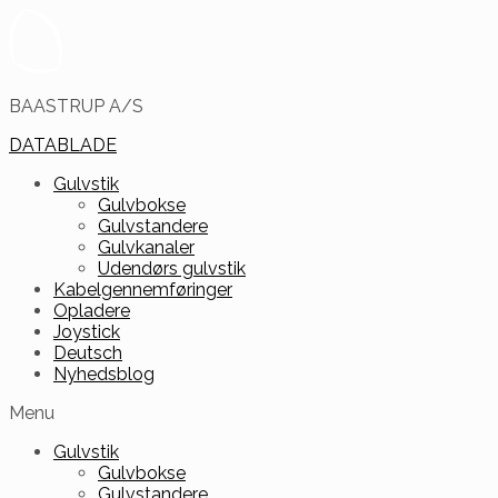
BAASTRUP A/S
DATABLADE
Gulvstik
Gulvbokse
Gulvstandere
Gulvkanaler
Udendørs gulvstik
Kabelgennemføringer
Opladere
Joystick
Deutsch
Nyhedsblog
Menu
Gulvstik
Gulvbokse
Gulvstandere