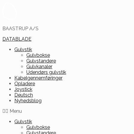
BAASTRUP A/S
DATABLADE
Gulvstik
Gulvbokse
Gulvstandere
Gulvkanaler
Udendørs gulvstik
Kabelgennemføringer
Opladere
Joystick
Deutsch
Nyhedsblog
Menu
Gulvstik
Gulvbokse
Gulvstandere