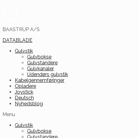
BAASTRUP A/S
DATABLADE
Gulvstik
Gulvbokse
Gulvstandere
Gulvkanaler
Udendørs gulvstik
Kabelgennemføringer
Opladere
Joystick
Deutsch
Nyhedsblog
Menu
Gulvstik
Gulvbokse
Gulvstandere