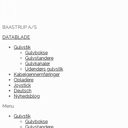
BAASTRUP A/S
DATABLADE
Gulvstik
Gulvbokse
Gulvstandere
Gulvkanaler
Udendørs gulvstik
Kabelgennemføringer
Opladere
Joystick
Deutsch
Nyhedsblog
Menu
Gulvstik
Gulvbokse
Gulvstandere