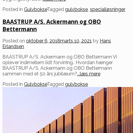
Posted in
Gulvbokse
Tagged
gulvbokse
,
specialløsninger
BAASTRUP A/S, Ackermann og OBO
Bettermann
Posted on
oktober 6, 2018
marts 10, 2021
by
Hans
Erlandsen
BAASTRUP A/S, Ackermann og OBO Bettermann Vi
oplever indimellem lidt forvirring.. Hvordan hænger
BAASTRUP A/S, Ackermann og OBO Bettermann
sammen med et 50 års jubilæum?
...læs mere
Posted in
Gulvbokse
Tagged
gulvbokse