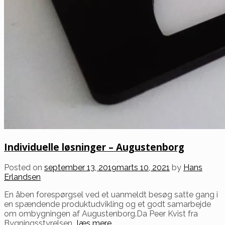
Individuelle løsninger – Augustenborg
Posted on
september 13, 2019
marts 10, 2021
by
Hans
Erlandsen
En åben forespørgsel ved et uanmeldt besøg satte gang i
en spændende produktudvikling og et godt samarbejde
om ombygningen af Augustenborg.Da Peer Kvist fra
Bygningsstyrelsen
...læs mere