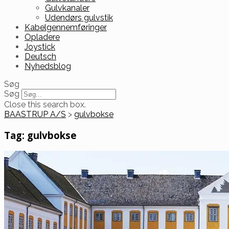
Gulvkanaler
Udendørs gulvstik
Kabelgennemføringer
Opladere
Joystick
Deutsch
Nyhedsblog
Søg
Søg
Close this search box.
BAASTRUP A/S
>
gulvbokse
Tag:
gulvbokse